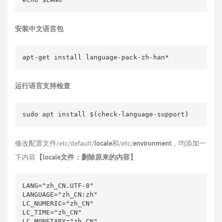
安装中文语言包
apt-get install language-pack-zh-han*
运行语言支持检查
sudo apt install $(check-language-support)
修改配置文件/etc/default/
locale
和/etc/
environment
，均添加一
下内容
【locale文件：删除原来的内容】
LANG="zh_CN.UTF-8"

LANGUAGE="zh_CN:zh"

LC_NUMERIC="zh_CN"

LC_TIME="zh_CN"

LC_MONETARY="zh_CN"
