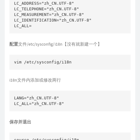
LC_ADDRESS="zh_CN.UTF-8"

LC_TELEPHONE="zh_CN.UTF-8"

LC_MEASUREMENT="zh_CN.UTF-8"

LC_IDENTIFICATION="zh_CN.UTF-8"

LC_ALL=
配置
文件/etc/sysconfig/i18n【没有就新建一个】
vim /etc/sysconfig/i18n
i18n文件内添加或修改两行
LANG="zh_CN.UTF-8"

LC_ALL="zh_CN.UTF-8"
保存并退出
source /etc/sysconfig/i18n