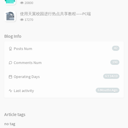
数:
e
s
s
浏
20800
s
览
次
使用天翼校园进行热点共享教程——PC端
数:
浏
17270
览
次
数:
Blog Info
Posts Num
42
Comments Num
190
Operating Days
6 Y 142 D
Last activity
6 Mouths Ago
Article tags
no tag