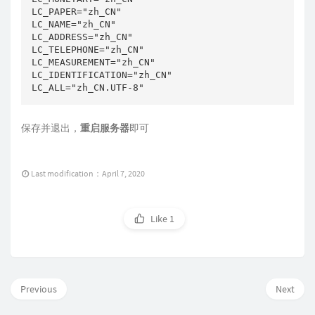
LC_PAPER="zh_CN"

LC_NAME="zh_CN"

LC_ADDRESS="zh_CN"

LC_TELEPHONE="zh_CN"

LC_MEASUREMENT="zh_CN"

LC_IDENTIFICATION="zh_CN"

LC_ALL="zh_CN.UTF-8"
保存并退出，
重启服务器
即可
Last modification：April 7, 2020
Like
1
Previous
Next