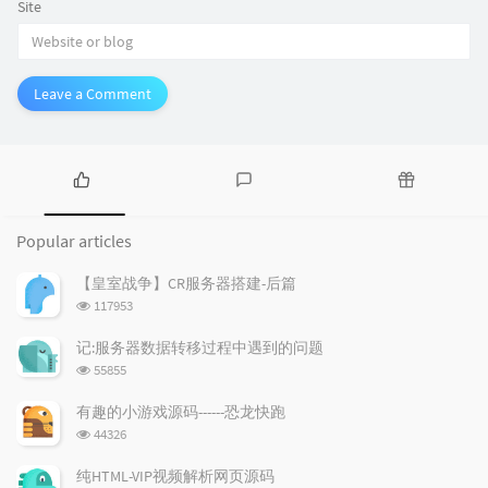
Site
Leave a Comment
P
L
R
o
a
a
Popular articles
p
t
n
u
e
d
【皇室战争】CR服务器搭建-后篇
l
s
o
浏
117953
a
t
m
览
r
c
a
次
记:服务器数据转移过程中遇到的问题
a
数:
o
r
浏
55855
r
m
t
览
t
m
i
次
有趣的小游戏源码------恐龙快跑
数:
i
e
c
浏
44326
c
n
l
览
l
次
t
e
纯HTML-VIP视频解析网页源码