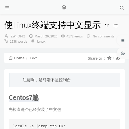
使Linux终端支持中文显示
Author：
发
ZW_QMQ
March 26, 2020
4172 views
No comments
布
Categories：
1538 words
Linux
时
间：
Home
Text
Share to：
注意啊，是终端不是控制台
Centos7篇
先检查是否已经安装了中文包
locale -a |grep "zh_CN"